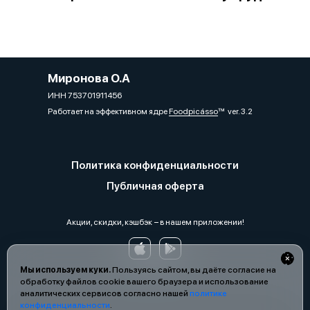
Миронова О.А
ИНН 753701911456
Работает на эффективном ядре
Foodpicásso
ver. 3.2
Политика конфиденциальности
Публичная оферта
Акции, скидки, кэшбэк − в нашем приложении!
Мы используем куки.
Пользуясь сайтом, вы даёте согласие на
обработку файлов cookie вашего браузера и использование
аналитических сервисов согласно нашей
политике
конфиденциальности
.