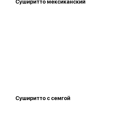
Суширитто мексиканский
Суширитто с семгой