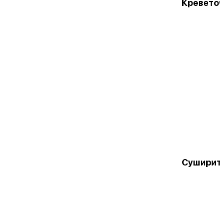
Кревето
Суширит