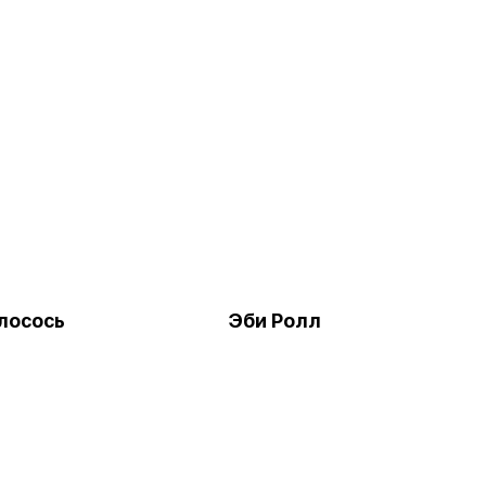
лосось
Эби Ролл