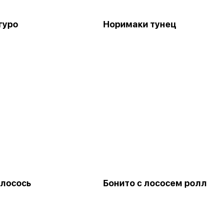
гуро
Норимаки тунец
лосось
Бонито с лососем ролл