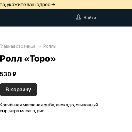
та, укажите ваш адрес →
Войти
Главная страница
Роллы
Ролл «Торо»
530 ₽
В корзину
Копчённая масленая рыба, авокадо, сливочный
сыр, икра масаго, рис.