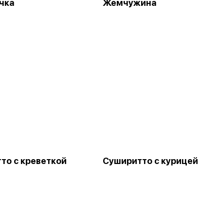
чка
Жемчужина
то с креветкой
Суширитто с курицей