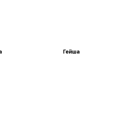
а
Гейша