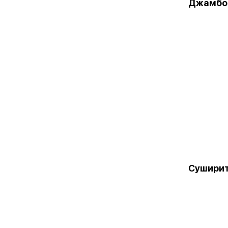
Джамбо
Суширит