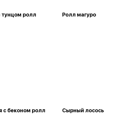
с тунцом ролл
Ролл магуро
я с беконом ролл
Сырный лосось