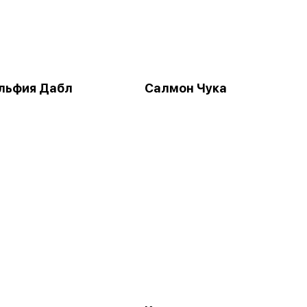
льфия Дабл
Салмон Чука