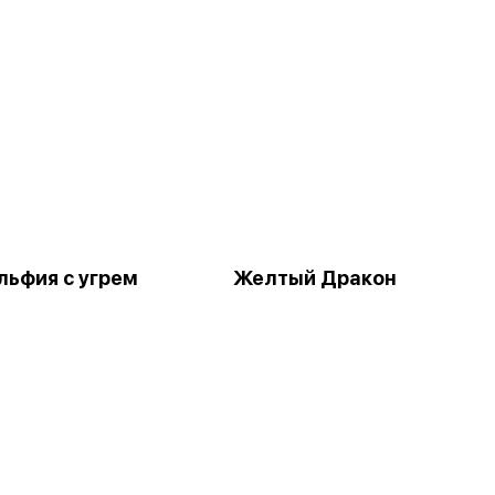
ьфия с угрем
Желтый Дракон