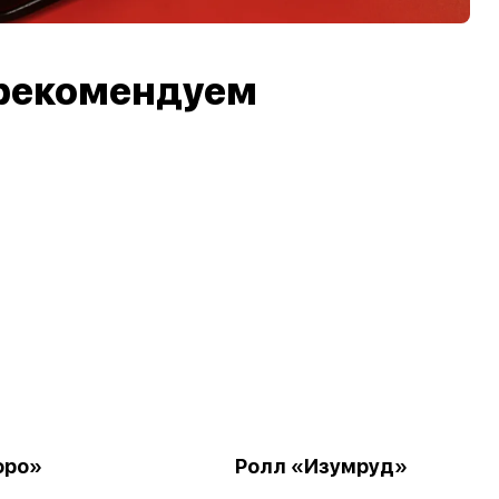
рекомендуем
оро»
Ролл «Изумруд»