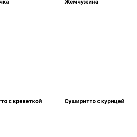
чка
Жемчужина
то с креветкой
Суширитто с курицей