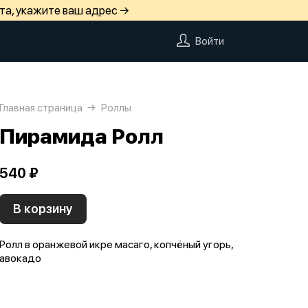
та, укажите ваш адрес →
Войти
Главная страница
Роллы
Пирамида Ролл
540 ₽
В корзину
Ролл в оранжевой икре масаго, копчёный угорь,
авокадо