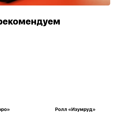
рекомендуем
оро»
Ролл «Изумруд»