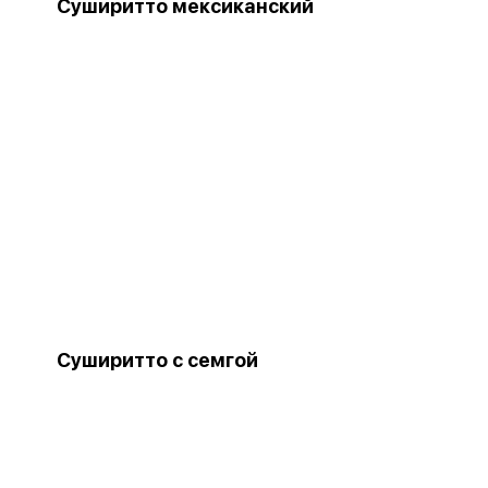
Суширитто мексиканский
Суширитто с семгой