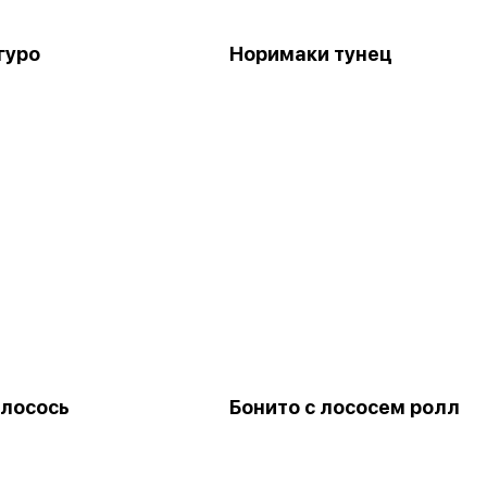
гуро
Норимаки тунец
лосось
Бонито с лососем ролл