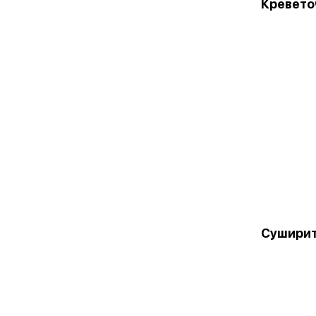
Кревето
Суширит