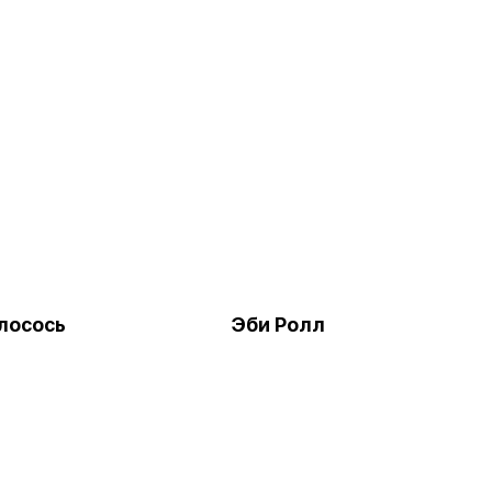
лосось
Эби Ролл