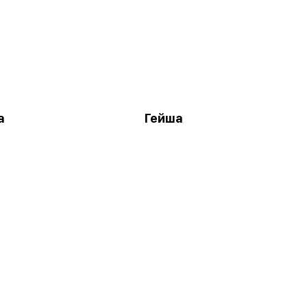
а
Гейша