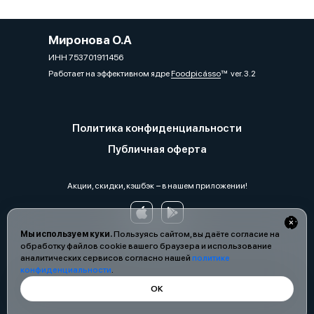
Миронова О.А
ИНН 753701911456
Работает на эффективном ядре
Foodpicásso
ver. 3.2
Политика конфиденциальности
Публичная оферта
Акции, скидки, кэшбэк − в нашем приложении!
Мы используем куки.
Пользуясь сайтом, вы даёте согласие на
обработку файлов cookie вашего браузера и использование
аналитических сервисов согласно нашей
политике
конфиденциальности
.
ОК