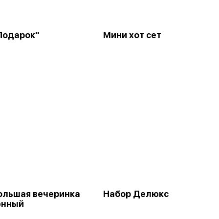
Подарок"
Мини хот сет
ольшая вечеринка
Набор Делюкс
енный