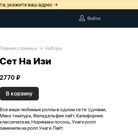
та, укажите ваш адрес →
Войти
Главная страница
Наборы
Сет На Изи
2770 ₽
В корзину
Все ваши любимые роллы в одном сете: Цунами,
Маки темпура, Филадельфия лайт, Калифорния
классическая, Норимаки лосось, Унаги ролл
заменили на ролл Унаги Лайт.