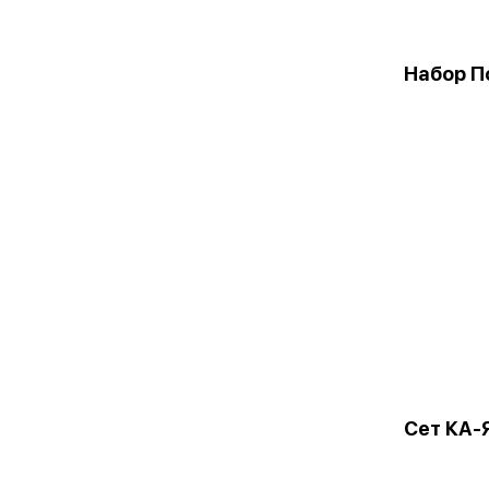
Набор П
Сет КА-