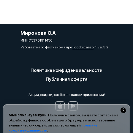
Миронова О.А
ИНН 753701911456
Работает на эффективном ядре
Foodpicásso
ver. 3.2
Политика конфиденциальности
Публичная оферта
Акции, скидки, кэшбэк − в нашем приложении!
Мы используем куки.
Пользуясь сайтом, вы даёте согласие на
обработку файлов cookie вашего браузера и использование
аналитических сервисов согласно нашей
политике
конфиденциальности
.