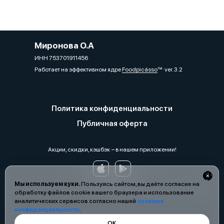
Миронова О.А
ИНН 753701911456
Работает на эффективном ядре
Foodpicásso
ver. 3.2
Политика конфиденциальности
Публичная оферта
Акции, скидки, кэшбэк − в нашем приложении!
Мы используем куки.
Пользуясь сайтом, вы даёте согласие на
обработку файлов cookie вашего браузера и использование
аналитических сервисов согласно нашей
политике
конфиденциальности
.
ОК