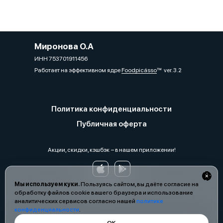
Миронова О.А
ИНН 753701911456
Работает на эффективном ядре
Foodpicásso
ver. 3.2
Политика конфиденциальности
Публичная оферта
Акции, скидки, кэшбэк − в нашем приложении!
Мы используем куки.
Пользуясь сайтом, вы даёте согласие на
обработку файлов cookie вашего браузера и использование
аналитических сервисов согласно нашей
политике
конфиденциальности
.