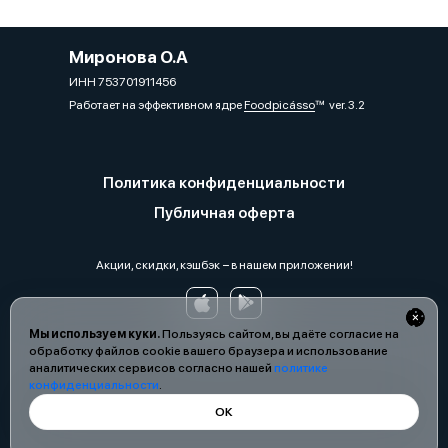
Миронова О.А
ИНН 753701911456
Работает на эффективном ядре
Foodpicásso
ver. 3.2
Политика конфиденциальности
Публичная оферта
Акции, скидки, кэшбэк − в нашем приложении!
Мы используем куки.
Пользуясь сайтом, вы даёте согласие на
обработку файлов cookie вашего браузера и использование
аналитических сервисов согласно нашей
политике
конфиденциальности
.
ОК