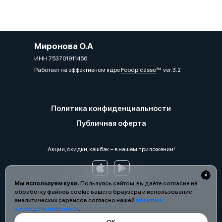
Миронова О.А
ИНН 753701911456
Работает на эффективном ядре
Foodpicásso
ver. 3.2
Политика конфиденциальности
Публичная оферта
Акции, скидки, кэшбэк − в нашем приложении!
Мы используем куки.
Пользуясь сайтом, вы даёте согласие на
обработку файлов cookie вашего браузера и использование
аналитических сервисов согласно нашей
политике
конфиденциальности
.