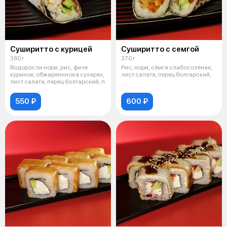
Суширитто с курицей
Суширитто с семгой
360 г
370 г
Водоросли нори, рис, филе
Рис, нори, сёмга слабосолёная,
куриное, обжареннное в сухарях,
лист салата, перец болгарский,
лист салата, перец болгарский, п
550 ₽
600 ₽