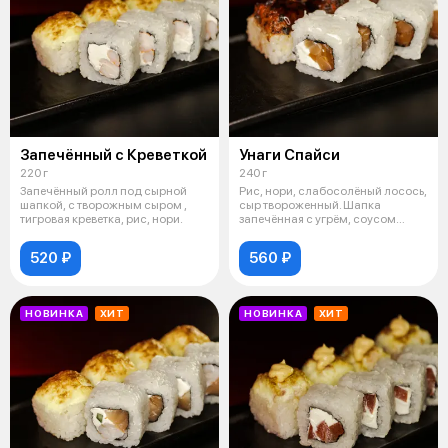
Запечённый с Креветкой
Унаги Спайси
220 г
240 г
Запечённый ролл под сырной
Рис, нори, слабосолёный лосось,
шапкой, с творожным сыром ,
сыр твороженный. Шапка
тигровая креветка, рис, нори.
запечённая с угрём, соусом
спайси,
520 ₽
560 ₽
НОВИНКА
ХИТ
НОВИНКА
ХИТ