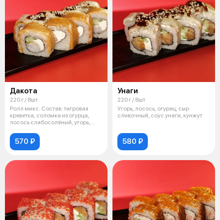
Дакота
Унаги
220 г / 8шт
220 г / 8шт
Ролл микс. Состав: тигровая
Угорь, лосось, огурец, сыр
креветка, соломка из огурца,
сливочный, соус унаги, кунжут
лосось слабосолёный, угорь,
соус
570 ₽
580 ₽