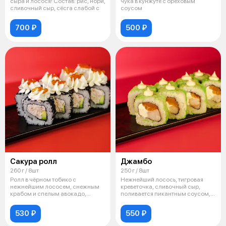
сыра и лосося! Состав: рис, нори,
чука в кунжуте с ореховым
сливочный сыр, сёсга слабой с
соусом
700 ₽
500 ₽
Сакура ролл
Джамбо
260 г / 8шт
250 г / 8шт
Ролл в чёрном тобико с
Нежнейший лосось, тигровая
нежнейшим лососем, снежным
креветочка, сливочный сыр,
крабом и спелым авокадо,
поливается пикантным соусом,
розочка из слив
икра ма
530 ₽
550 ₽