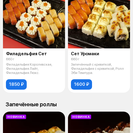
Филадельфия Сет
Сет Уромаки
660 г
660 г
Филадельфия Королевская,
Запечённый с креветкой,
Филадельфия Лайт,
Филадельфия с креветкой, Ролл
Филадельфия Люкс.
Эби Темпура.
1850 ₽
1600 ₽
Запечённые роллы
НОВИНКА
НОВИНКА