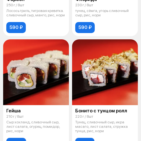
250 г / 8шт
230 г / 8шт
Лосось гриль, тигровая креветка.
тунец, сёмга, угорь сливочный
сливочный сыр, манго, рис, нори
сыр, рис, нори
590 ₽
590 ₽
Гейша
Бонито с тунцом ролл
210 г / 8шт
220 г / 8шт
Сыр хохланд, сливочный сыр,
Тунец, сливочный сыр, икра
лист салата, огурец, помидор,
масаго, лист салата, стружка
рис, нори
тунца, рис, нори