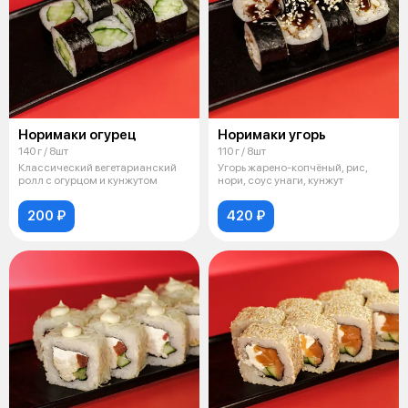
Норимаки огурец
Норимаки угорь
140 г / 8шт
110 г / 8шт
Классический вегетарианский
Угорь жарено-копчёный, рис,
ролл с огурцом и кунжутом
нори, соус унаги, кунжут
200 ₽
420 ₽