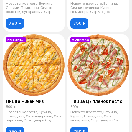
Новое тонкое тесто, Ветчина,
Новое тонкое тесто, Ветчина,
Салями, Помидоры, Огурец
Свиная грудинка, Курица,
солёный, Лук красный, Сыр
Помидоры, Сыр моцарелла,
моцарелла,
Соус цезарь
780 ₽
750 ₽
НОВИНКА
НОВИНКА
Пицца Чикен Чиз
Пицца Цыплёнок песто
800 гр
800 г
Новое тонкое тесто, Курица,
Новое тонкое тесто, Ветчина,
Помидоры, Сыр моцарелла, Сыр
Курица, Помидоры, Сыр
пармезан, Соус цезарь, Соус
моцарелла, Соус цезарь, Соус
сырны
песто.
750 ₽
750 ₽