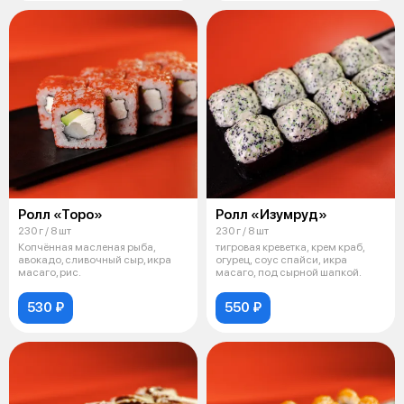
Ролл «Торо»
Ролл «Изумруд»
230 г / 8 шт
230 г / 8 шт
Копчённая масленая рыба,
тигровая креветка, крем краб,
авокадо, сливочный сыр, икра
огурец, соус спайси, икра
масаго, рис.
масаго, под сырной шапкой.
530 ₽
550 ₽