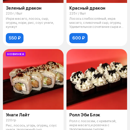
Зеленый дракон
Красный дракон
220 г / 8шт
225 г / 8шт
Икра масаго, лосось, сыр,
Лосось слабосолёный, икра
огурец, нори, рис, соус унаги,
масаго, сливочный сыр, огурец.
кунжут
Удивительное сочетание сыра и
хру
550 ₽
600 ₽
НОВИНКА
Унаги Лайт
Ролл Эби Блэк
220 гр
Ролл с лососем, с креветкой,
икра масаго,и розочка с
Рис, лосось, угорь, огурец, соус
твороженным сыром.
унаги, творожный сыр.