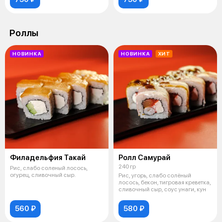
Роллы
НОВИНКА
НОВИНКА
ХИТ
Филадельфия Такай
Ролл Самурай
240 гр
Рис, слабо соленый лосось,
огурец, сливочный сыр.
Рис, угорь, слабо солёный
лосось, бекон, тигровая креветка,
сливочный сыр, соус унаги, кун
560 ₽
580 ₽