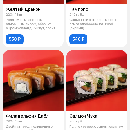
Желтый Дракон
Тампопо
220 г / 8шт
240 г / 8шт
Ролл с угрём, лососем,
Сливочный сыр, икра масаго,
сливочным сыром, обёрнут
сёмга слабосолёная, краб
сыром хохланд, кунжут, полит
(сурими)
соусом Унаги
550 ₽
540 ₽
Филадельфия Дабл
Салмон Чука
290 г / 8шт
260 г / 8шт
Двойная порция сливочного
Ролл с лососем, сыром, салатом