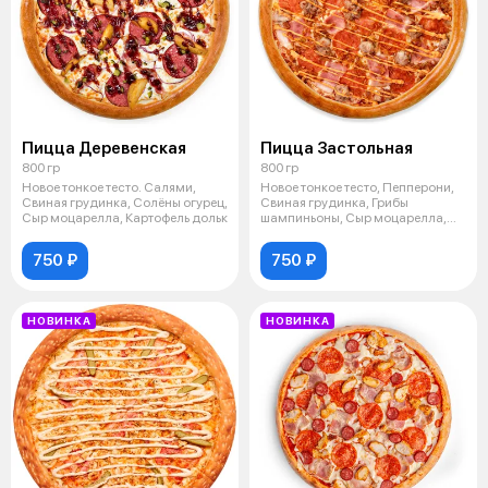
Пицца Деревенская
Пицца Застольная
800 гр
800 гр
Новое тонкое тесто. Салями,
Новое тонкое тесто, Пепперони,
Свиная грудинка, Солёны огурец,
Свиная грудинка, Грибы
Сыр моцарелла, Картофель дольк
шампиньоны, Сыр моцарелла,
Соус барб
750 ₽
750 ₽
НОВИНКА
НОВИНКА