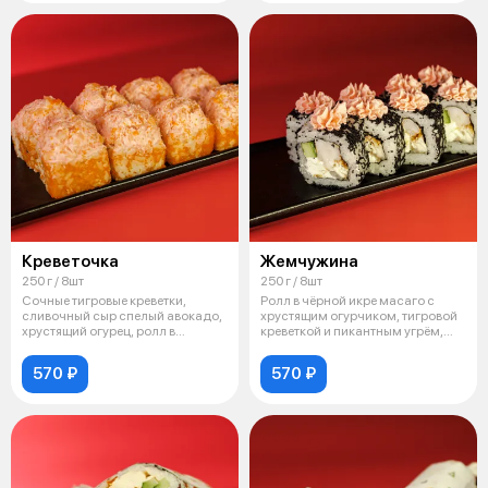
Креветочка
Жемчужина
250 г / 8шт
250 г / 8шт
Сочные тигровые креветки,
Ролл в чёрной икре масаго с
сливочный сыр спелый авокадо,
хрустящим огурчиком, тигровой
хрустящий огурец, ролл в
креветкой и пикантным угрём,
оранжевой
шап
570 ₽
570 ₽