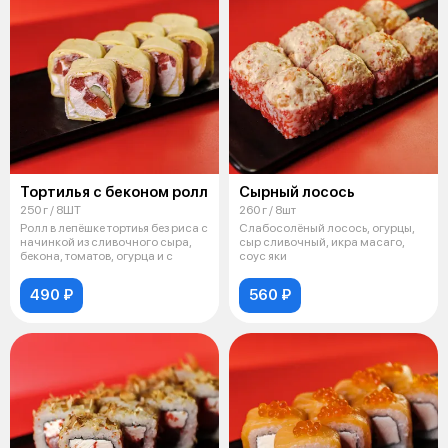
Тортилья с беконом ролл
Сырный лосось
250 г / 8ШТ
260 г / 8шт
Ролл в лепёшке тортиья без риса с
Слабосолёный лосось, огурцы,
начинкой из сливочного сыра,
сыр сливочный, икра масаго,
бекона, томатов, огурца и с
соус яки
490 ₽
560 ₽