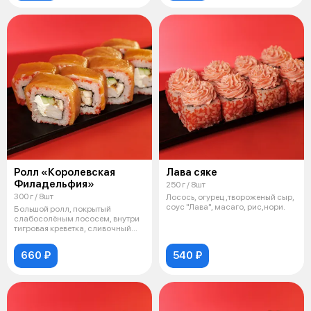
Ролл «Королевская
Лава сяке
Филадельфия»
250 г / 8шт
300 г / 8шт
Лосось, огурец ,твороженый сыр,
соус "Лава", масаго, рис,нори.
Большой ролл, покрытый
слабосолёным лососем, внутри
тигровая креветка, сливочный
сыр, угор
660 ₽
540 ₽