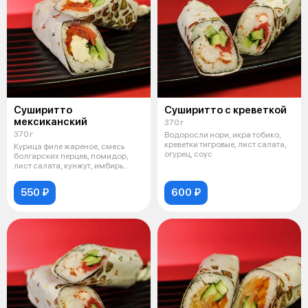
Суширитто
Суширитто с креветкой
мексиканский
370 г
370 г
Водоросли нори, икра тобико,
креветки тигровые, лист салата,
Курица филе жареное, смесь
огурец, соус
болгарских перцев, помидор,
лист салата, кунжут, имбирь
маринов
550 ₽
600 ₽