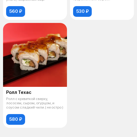
560 ₽
530 ₽
Ролл Техас
Ролл с креветкой сверху,
лососем, сыром, огурцом, и
соусом сладкий чили.( не остро )
580 ₽