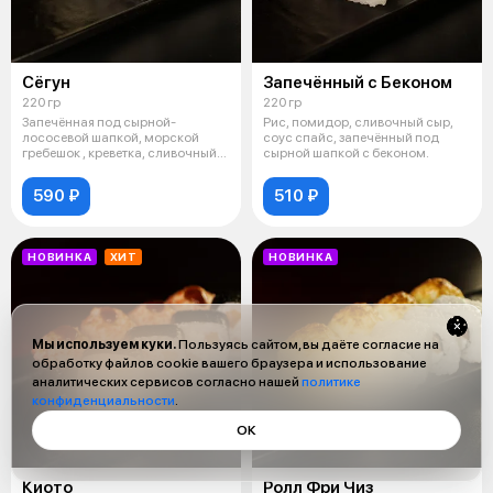
Сёгун
Запечённый с Беконом
220 гр
220 гр
Запечённая под сырной-
Рис, помидор, сливочный сыр,
лососевой шапкой, морской
соус спайс, запечённый под
гребешок , креветка, сливочный
сырной шапкой с беконом.
сыр, огурец
590 ₽
510 ₽
НОВИНКА
ХИТ
НОВИНКА
Мы используем куки.
Пользуясь сайтом, вы даёте согласие на
обработку файлов cookie вашего браузера и использование
аналитических сервисов согласно нашей
политике
конфиденциальности
.
ОК
Киото
Ролл Фри Чиз