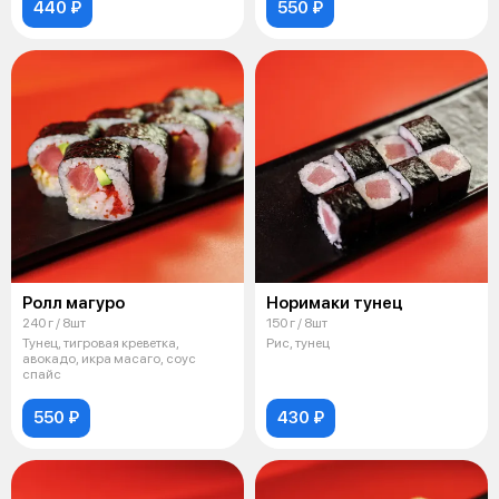
440 ₽
550 ₽
Ролл магуро
Норимаки тунец
240 г / 8шт
150 г / 8шт
Тунец, тигровая креветка,
Рис, тунец
авокадо, икра масаго, соус
спайс
550 ₽
430 ₽