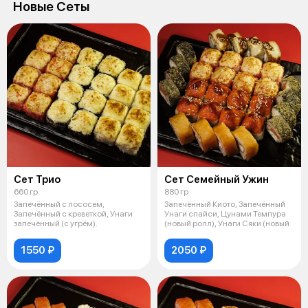
Новые Сеты
Сет Трио
Сет Семейный Ужин
660 гр
880 гр
Запечённый с лососем,
Запечённый Киото, Запечённый
Запечённый с креветкой, Унаги
Унаги спайси, Цунами Темпура
запечённый (с угрём).
(новый ролл), Унаги Сяки (новый
1550 ₽
2050 ₽