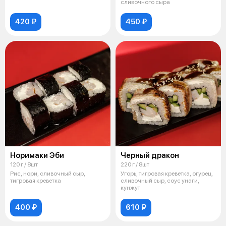
сливочного сыра
420 ₽
450 ₽
Норимаки Эби
Черный дракон
120 г / 8шт
220 г / 8шт
Рис, нори, сливочный сыр,
Угорь, тигровая креветка, огурец,
тигровая креветка
сливочный сыр, соус унаги,
кунжут
400 ₽
610 ₽