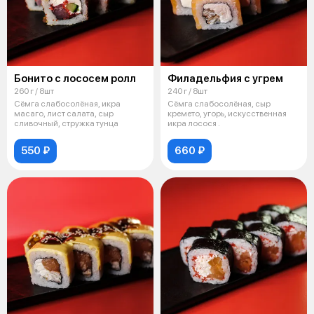
Бонито с лососем ролл
Филадельфия с угрем
260 г / 8шт
240 г / 8шт
Сёмга слабосолёная, икра
Сёмга слабосолёная, сыр
масаго, лист салата, сыр
кремето, угорь, искусственная
сливочный, стружка тунца
икра лосося .
550 ₽
660 ₽