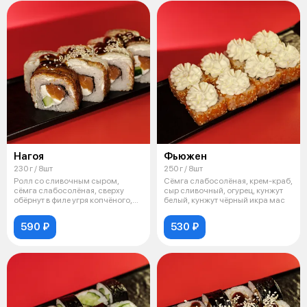
Нагоя
Фьюжен
230 г / 8шт
250 г / 8шт
Ролл со сливочным сыром,
Сёмга слабосолёная, крем-краб,
сёмга слабосолёная, сверху
сыр сливочный, огурец, кунжут
обёрнут в филе угря копчёного,
белый, кунжут чёрный икра мас
полит с
590 ₽
530 ₽