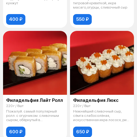
кунжут
тигровой креветкой, икра
масаго,огурцы, сливочный сыр
400 ₽
550 ₽
Филадельфия Лайт Ролл
Филадельфия Люкс
220 г / 8шт
220 г / 8шт
Пожалуй. самый популярный
Нежнейший сливочный сыр,
ролл. с огурчиком. сливочным
сёмга слабосолёная,
сыром, обёрнутый в
искусственная икра лосося, рис,
слабосолёный лос
нори.
600 ₽
650 ₽