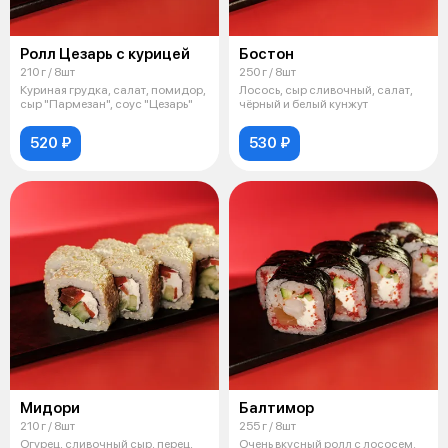
Ролл Цезарь с курицей
Бостон
210 г / 8шт
250 г / 8шт
Куриная грудка, салат, помидор,
Лосось, сыр сливочный, салат,
сыр "Пармезан", соус "Цезарь"
чёрный и белый кунжут
520 ₽
530 ₽
Мидори
Балтимор
210 г / 8шт
255 г / 8шт
Огурец, сливочный сыр, перец,
Очень вкусный ролл с лососем.