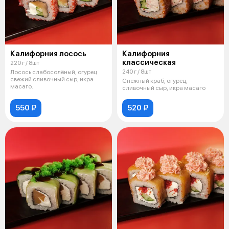
Калифорния лосось
Калифорния
классическая
220 г / 8шт
240 г / 8шт
Лосось слабосолёный, огурец
свежий сливочный сыр, икра
Снежный краб, огурец,
масаго.
сливочный сыр, икра масаго
550 ₽
520 ₽