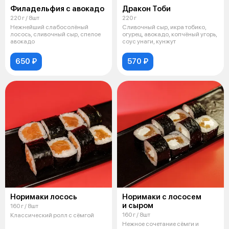
Филадельфия с авокадо
Дракон Тоби
220 г / 8шт
220 г
Нежнейший слабосолёный
Сливочный сыр, икра тобико,
лосось, сливочный сыр, спелое
огурец, авокадо, копчёный угорь,
авокадо
соус унаги, кунжут
650 ₽
570 ₽
Норимаки лосось
Норимаки с лососем
и сыром
160 г / 8шт
160 г / 8шт
Классический ролл с сёмгой
Нежное сочетание сёмги и