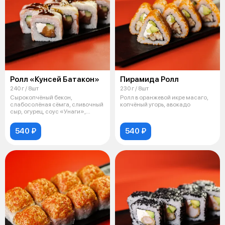
Ролл «Кунсей Батакон»
Пирамида Ролл
240 г / 8шт
230 г / 8шт
Сырокопчёный бекон,
Ролл в оранжевой икре масаго,
слабосолёная сёмга, сливочный
копчёный угорь, авокадо
сыр, огурец, соус «Унаги»,
семена кунжут
540 ₽
540 ₽