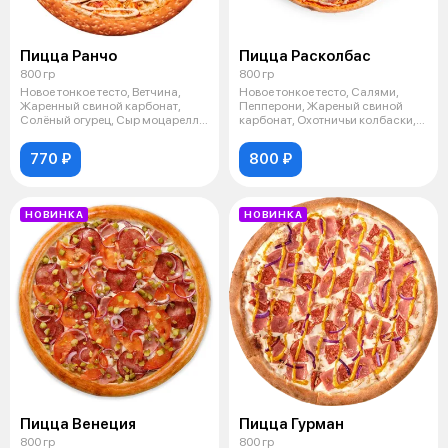
Пицца Ранчо
Пицца Расколбас
800 гр
800 гр
Новое тонкое тесто, Ветчина,
Новое тонкое тесто, Салями,
Жаренный свиной карбонат,
Пепперони, Жареный свиной
Солёный огурец, Сыр моцарелла,
карбонат, Охотничьи колбаски,
Соус
Сыр мо
770 ₽
800 ₽
НОВИНКА
НОВИНКА
Пицца Венеция
Пицца Гурман
800 гр
800 гр