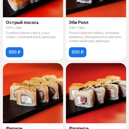
Острый лосось
Эби Ролл
230 г / 8шт
240 г / 8шт
Слабосолёная сёмга, соус
Ролл в чёрной тобико, тигровая
спайс, снежный краб, авокадо
креветка, обжаренная в темпуре,
сливочный сыр, авокадо
550 ₽
530 ₽
Фараон
Флорида